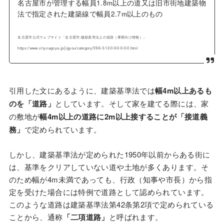
名古屋市が管理する幅員1.8m以上の道又は旧市街地建築物
法で指定された建築線で幅員2.7m以上のもの
名古屋市公式ウェブサイト「名古屋市:建築基準法上の道路（事業向け情報）」
https://www.city.nagoya.jp/jigyou/category/39-6-3-12-0-0-0-0-0-0.html
引用した文にあるように、建築基準法では
幅4m以上あるも
のを「道路」
としています。そして家を建てる際には、家
の敷地が
幅4m以上の道路に2m以上接することが「接道義
務」
で定められています。
しかし、建築基準法が定められた1950年以前からある街に
は、基準をクリアしていない道や土地が多くあります。そ
のため幅が4m未満であっても、行政（知事や市長）から指
定を受けた場合には特例で道路として認められています。
このような道路は建築基準法第42条第2項で定められている
ことから、通称
「二項道路」
と呼ばれます。