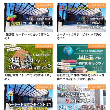
お悩み相談室
お悩み相談室
【疑問】カーポートの柱って何本な
カーポートの高さ、どうやって決め
の？
る？？
お悩み相談室
お悩み相談室
外構は素材によって汚れやすさは違う
緑化率とは？外構に関係あるの？～外
の？
構のプロがわかりやすく解説～
お悩み相談室
お悩み相談室