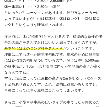
②真ん中の柱・・・2,300～2,500mmほど
③一番高い柱・・・2,800mmほど
といったバリエーションがあります。呼び方はメーカーに
よって違いますが、①は標準柱、②はロング柱、③は超ロ
ング柱というような呼称がされます。
注意点は、①は”標準”柱と言われるので、標準的な条件の場
合①の高さを選んでおけばいいと思ってしまうのですが、
基本的には②のロング柱を選ぶべき
だということです。
理由は上でも述べた駐車場勾配です。排水のために駐車場
には2～3%の勾配がついているので、例えば奥行5,500mm
の駐車場だと150mmほど奥側に向かって地面の高さが高く
なるんですね。
すると場合によっては屋根の高さが2mを切るようなケース
も全然あり得るんです。これ、結構圧迫感がありますし、
車種によっては車が屋根に当たってしまいます。
さらに、小型車や車高の低いタイプの車でしたら停めるだ