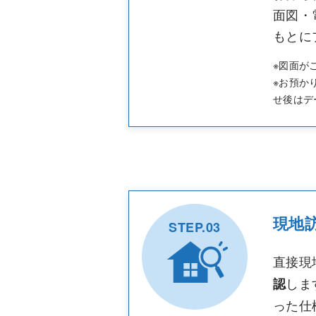
面図・
もとに
※図面が
※お預か
せ後はデ
現地
STEP.03
直接現
しま
認
った仕