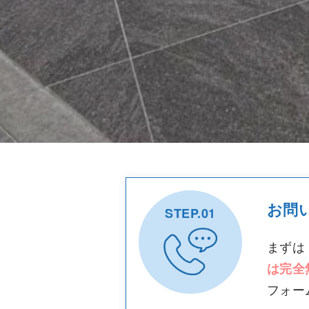
お問
STEP.01
まずは
は完全
フォー