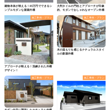
建物本体が映える！45万円でできるシ
大判タイルの門柱とアプローチが印象
ンプルモダンな新築外構
的、モダンでおしゃれなオープン外構
施工事例・プラン
施工事例・プラン
木の温もりを感じるナチュラルスタイ
ルの新築外構
アプローチが映える！洗練された外構
デザイン！
施工事例・プラン
施工事例・プラン
モダン住宅に調和したナチュラル外構