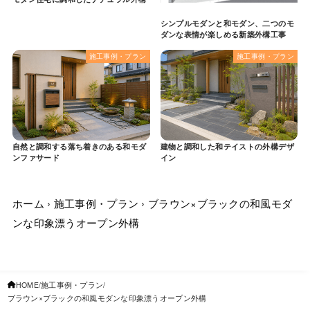
シンプルモダンと和モダン、二つのモ
ダンな表情が楽しめる新築外構工事
施工事例・プラン
施工事例・プラン
自然と調和する落ち着きのある和モダ
建物と調和した和テイストの外構デザ
ンファサード
イン
ホーム
›
施工事例・プラン
›
ブラウン×ブラックの和風モダ
ンな印象漂うオープン外構
HOME
施工事例・プラン
ブラウン×ブラックの和風モダンな印象漂うオープン外構