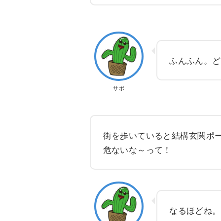
ふんふん。ど
サボ
街を歩いていると結構玄関ポ
危ないな～って！
なるほどね。