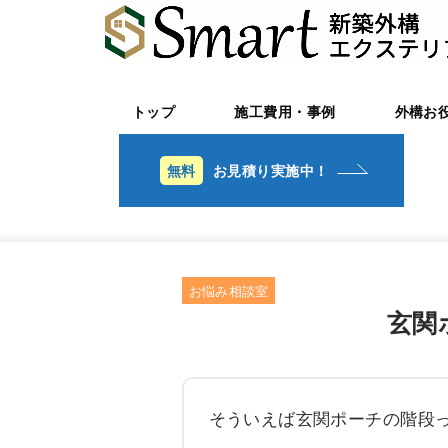
トップ
施工費用・事例
外構お
お見積り実施中！
お悩み相談室
玄関
そういえば玄関ポーチの階段