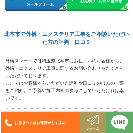
北本市で
外構・エクステリア工事をご相談いただい
た方の評判・口コミ
外構スマートでは埼玉県北本市にお住まいのお客様から、
外構・エクステリア工事に関するお問い合わせをたくさん
いただいております。
ここではお客様からいただいた評判や口コミのほんの一部
をご紹介。ご予算や施工内容の参考にしていただければ幸
いです。
Yさん・50代（北本市）
お急ぎの方はお電話がおすすめ
ご予算
260万以内
ご希望内容
駐車場3台、カーポート、物置、機能門塀、