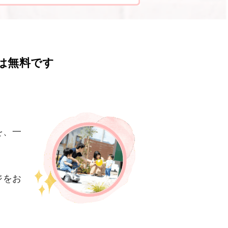
は無料です
を、一
ジをお