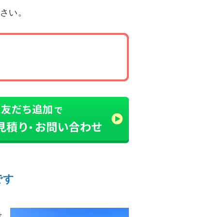
ださい。
です
け