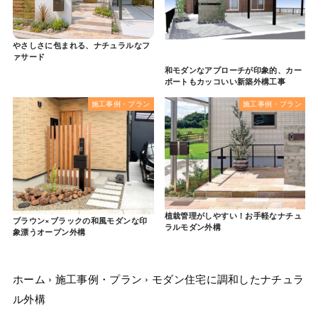
やさしさに包まれる、ナチュラルなフ
ァサード
和モダンなアプローチが印象的、カー
ポートもカッコいい新築外構工事
施工事例・プラン
施工事例・プラン
植栽管理がしやすい！お手軽なナチュ
ブラウン×ブラックの和風モダンな印
ラルモダン外構
象漂うオープン外構
ホーム
›
施工事例・プラン
›
モダン住宅に調和したナチュラ
ル外構