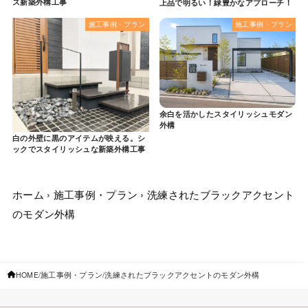
ズ新築外構工事
上品で明るい！緑豊かなアプローチ！
施工事例・プラン
施工事例・プラン
余白を活かしたスタイリッシュモダン
外構
白の外壁に黒のアイテムが映える。シ
ックでスタイリッシュな新築外構工事
ホーム
›
施工事例・プラン
›
洗練されたブラックアクセント
のモダン外構
HOME
施工事例・プラン
洗練されたブラックアクセントのモダン外構