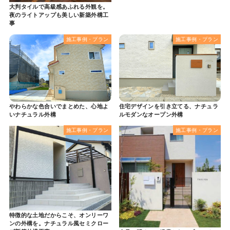
大判タイルで高級感あふれる外観を。
夜のライトアップも美しい新築外構工
事
施工事例・プラン
施工事例・プラン
やわらかな色合いでまとめた、心地よ
住宅デザインを引き立てる、ナチュラ
いナチュラル外構
ルモダンなオープン外構
施工事例・プラン
施工事例・プラン
特徴的な土地だからこそ、オンリーワ
ンの外構を。ナチュラル風セミクロー