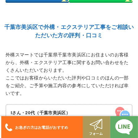
千葉市美浜区で
外構・エクステリア工事をご相談い
ただいた方の評判・口コミ
外構スマートでは千葉県千葉市美浜区にお住まいのお客様
から、外構・エクステリア工事に関するお問い合わせをた
くさんいただいております。
ここではお客様からいただいた評判や口コミのほんの一部
をご紹介。ご予算や施工内容の参考にしていただければ幸
いです。
Iさん・20代（千葉市美浜区）
ご予算
150万以内
お急ぎの方はお電話がおすすめ
ご希望内容
駐車場2台、カーポート、機能門柱、アプロ
ーチ、フェンス