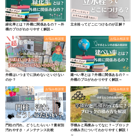
緑化率とは？外構に関係あるの？～外
立水栓ってどこにつけるのが正解？
構のプロがわかりやすく解説～
お悩み相談室
お悩み相談室
外構はいつまでに決めないといけない
建ぺい率とは？外構に関係あるの？～
のか？
外構のプロがわかりやすく解説～
お悩み相談室
お悩み相談室
門柱の汚れ、どうしたらいい？素材別
芋積みと馬積みってなに？～ブロック
汚れやすさ・メンテナンス比較
の積み方についてわかりやすく解説！
～