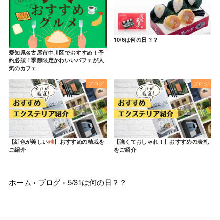
10/6は何の日？？
愛知県名古屋市中川区でおすすめ！予
約必須！季節限定かわいいパフェが人
気のカフェ
ブログ
ブログ
【紅色が美しい
】おすすめの植栽を
【強くておしゃれ！】おすすめの表札
ご紹介
をご紹介
ホーム
›
ブログ
›
5/31は何の日？？