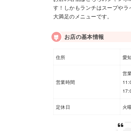
す！しかもランチはスープやラ
大満足のメニューです。
お店の基本情報
住所
愛知
営
営業時間
11:
17:
定休日
火