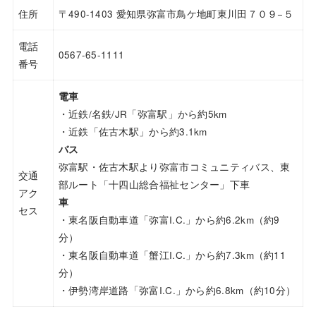
住所
〒490-1403 愛知県弥富市鳥ケ地町東川田７０９−５
電話
0567-65-1111
番号
電車
・近鉄/名鉄/JR「弥富駅」から約5km
・近鉄「佐古木駅」から約3.1km
バス
弥富駅・佐古木駅より弥富市コミュニティバス、東
交通
部ルート「十四山総合福祉センター」下車
アク
車
セス
・東名阪自動車道「弥富I.C.」から約6.2km（約9
分）
・東名阪自動車道「蟹江I.C.」から約7.3km（約11
分）
・伊勢湾岸道路「弥富I.C.」から約6.8km（約10分）