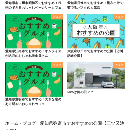
愛知県名古屋市昭和区でおすすめ！行
愛知県日進市でおすすめ！昆布出汁で
列のできるおしゃれベーカリーカフェ
茹でるパスタの人気店
ブログ
ブログ
愛知県江南市でおすすめ！オムライス
大阪府吹田市でおすすめの公園【万博
が絶品のおしゃれ洋食屋さん
記念公園】
ブログ
ブログ
5/25は何の日？？
愛知県豊明市でおすすめ！大きな窓の
ある明るいおしゃれカフェ
ホーム
›
ブログ
›
愛知県弥富市でおすすめの公園【三ツ又池