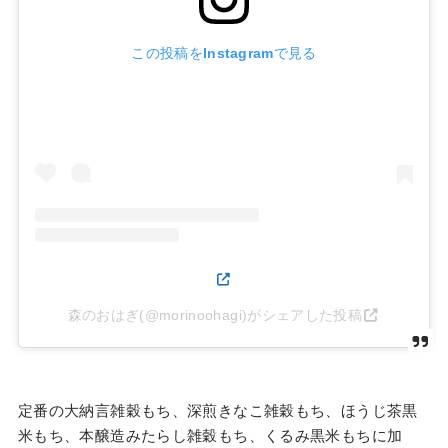
この投稿をInstagramで見る
森のおはぎ(@morinoohagi)がシェアした投稿
定番の大納言雑穀もち、深煎きなこ雑穀もち、ほうじ茶黒
米もち、本醸造みたらし雑穀もち、くるみ黒米もちに加