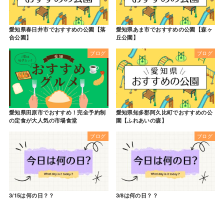
愛知県春日井市でおすすめの公園【落
愛知県あま市でおすすめの公園【森ヶ
合公園】
丘公園】
ブログ
ブログ
愛知県田原市でおすすめ！完全予約制
愛知県知多郡阿久比町でおすすめの公
の定食が大人気の市場食堂
園【ふれあいの森】
ブログ
ブログ
3/15は何の日？？
3/8は何の日？？