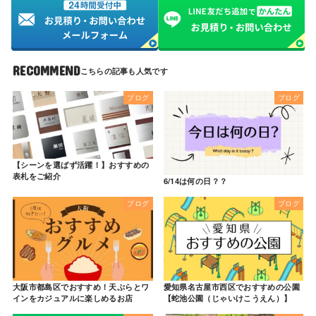
RECOMMEND
ブログ
ブログ
【シーンを選ばず活躍！】おすすめの
表札をご紹介
6/14は何の日？？
ブログ
ブログ
大阪市都島区でおすすめ！天ぷらとワ
愛知県名古屋市西区でおすすめの公園
インをカジュアルに楽しめるお店
【蛇池公園（じゃいけこうえん）】