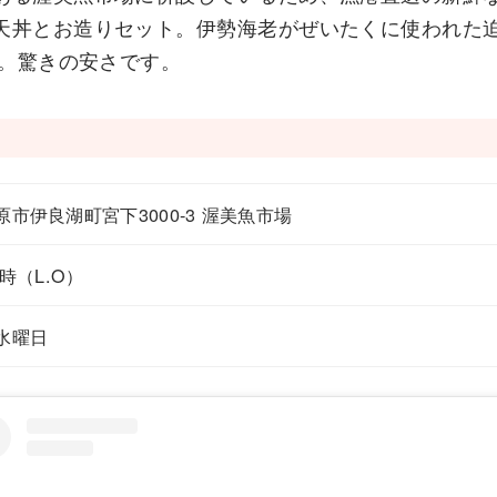
天丼とお造りセット。伊勢海老がぜいたくに使われた
円。驚きの安さです。
市伊良湖町宮下3000-3 渥美魚市場
5時（L.O）
水曜日