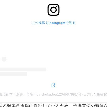
この投稿をInstagramで見る
市場食堂「深井」(@ichiba.shokudou123456789)がシェアした投稿
ある渥美魚市場に併設しているため、漁港直送の新鮮